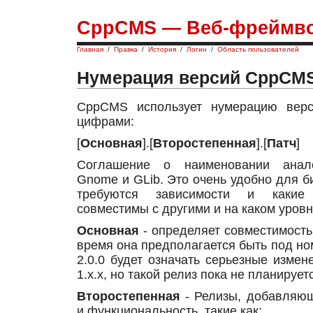
CppCMS — Веб-фреймво
Главная
/
Правка
/
История
/
Логин
/
Область пользователей
Нумерация версий CppCM
CppCMS использует нумерацию вер
цифрами:
[
Основная
].[
Второстепенная
].[
Патч
]
Соглашение о наименовании анало
Gnome и GLib. Это очень удобно для биб
требуются зависимости и какие 
совместимы с другими и на каком уровн
Основная
- определяет совместимость 
время она предполагается быть под н
2.0.0 будет означать серьезные измен
1.x.x, но такой релиз пока не планирует
Второстепенная
- Релизы, добавляю
и функциональность, такие как: